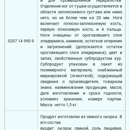
и для промышленной переработки.
Отделение ног от тушки осуществляется в
области заплюсневого сустава или ниже
него, но не более чем на 20 мм. Нога
включает плюсно-заплюсневую кость,
первую плюсневую кость и 4 пальца.
Ноги очищены от ороговевшего слоя
0207 14 990 9
эпидермиса, наминов, остатков оперения
и загрязнений (допускаются остатки
ороговевшего слоя эпидермиса); цвет и
запах, свойственные субпродуктам кур.
Субпродукт упакован в пакет из
полимерного материала, снабженный
маркировкой (этикеткой), содержащей
сведения о производителе, товарном
знаке, наименовании продукции, массе,
дате изготовления и сроке годности,
условиях хранения, номере партии.
Масса нетто 1,5 кг.
Продукт изготовлен из свиного окорка. В
его состав
входит: окорок свиной, соль пищевая,