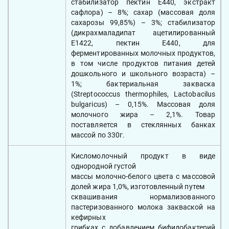
стабилизатор пектин Е440, экстракт
сафлора) – 8%; сахар (массовая доля
сахарозы 99,85%) – 3%; стабилизатор
(дикрахмаладипат ацетилированный
Е1422, пектин Е440, для
ферментированных молочных продуктов,
в том числе продуктов питания детей
дошкольного и школьного возраста) –
1%; бактериальная закваска
(Streptococcus thermophiles, Lactobacilus
bulgaricus) – 0,15%. Массовая доля
молочного жира – 2,1%. Товар
поставляется в стеклянных банках
массой по 330г.
Кисломолочный продукт в виде
однородной густой
массы молочно-белого цвета с массовой
долей жира 1,0%, изготовленный путем
сквашивания нормализованного
пастеризованного молока закваской на
кефирных
грибках с добавлением бифидобактерий