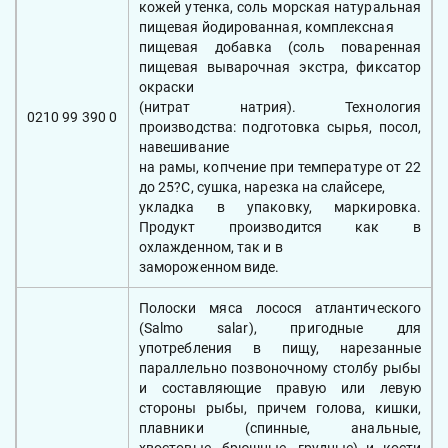
кожей утенка, соль морская натуральная
пищевая йодированная, комплексная
пищевая добавка (соль поваренная
пищевая выварочная экстра, фиксатор
окраски
(нитрат натрия). Технология
0210 99 390 0
производства: подготовка сырья, посол,
навешивание
на рамы, копчение при температуре от 22
до 25?С, сушка, нарезка на слайсере,
укладка в упаковку, маркировка.
Продукт производится как в
охлажденном, так и в
замороженном виде.
Полоски мяса лосося атлантического
(Salmo salar), пригодные для
употребления в пищу, нарезанные
параллельно позвоночному столбу рыбы
и составляющие правую или левую
стороны рыбы, причем голова, кишки,
плавники (спинные, анальные,