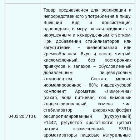
Товар предназначен для реализации и
непосредственного употребления в пищу.
Внешний вид и консистенция:
однородная, в меру вязкая жидкость с
нарушенным и ненарушенным сгустком.
При добавлении стабилизаторов или
загустителей – желеобразная или
кремообразная. Вкус и запах: чистый,
кисломолочный, без посторонних
привкусов и запахов – обусловленный
добавленным пищевкусовым
компонентом. Состав: молоко
нормализованное - 88%; пищевкусовой
компонент Ароматик «Лимон-чиа»
(сахар, вода питьевая, сок лимонный
концентрированный, семена чиа,
стабилизатор – дикрахмалфосфат
0403 20 710 0
оксипропилированный (кукурузный)
Е1442, регулятор кислотности: цитрат
натрия з-замещенный Е331ii,
ароматизаторы пищевые натуральные,