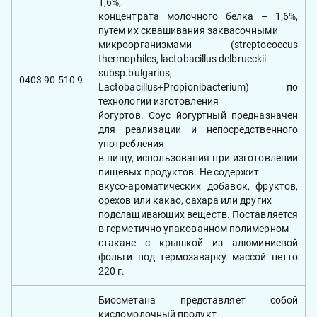
1,6%,
концентрата молочного белка – 1,6%,
путем их сквашивания заквасочными
микроорганизмами (streptococcus
thermophiles, lactobacillus delbrueckii
subsp.bulgarius,
0403 90 510 9
Lactobacillus+Propionibacterium) по
технологии изготовления
йогуртов. Соус йогуртный предназначен
для реализации и непосредственного
употребления
в пищу, использования при изготовлении
пищевых продуктов. Не содержит
вкусо-ароматических добавок, фруктов,
орехов или какао, сахара или других
подслащивающих веществ. Поставляется
в герметично упакованном полимерном
стакане с крышкой из алюминиевой
фольги под термозаварку массой нетто
220 г.
Биосметана представляет собой
кисломолочный продукт