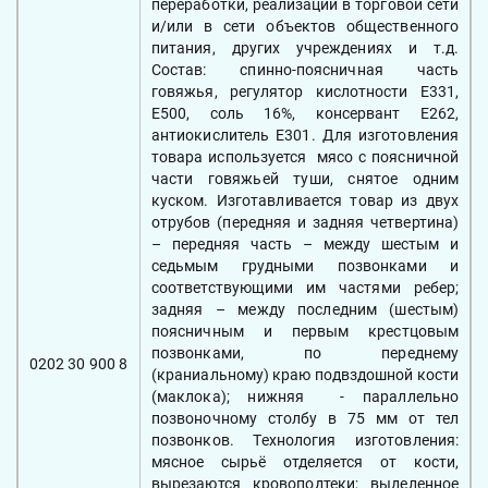
переработки, реализации в торговой сети
и/или в сети объектов общественного
питания, других учреждениях и т.д.
Состав: спинно-поясничная часть
говяжья, регулятор кислотности Е331,
Е500, соль 16%, консервант Е262,
антиокислитель Е301. Для изготовления
товара используется мясо с поясничной
части говяжьей туши, снятое одним
куском. Изготавливается товар из двух
отрубов (передняя и задняя четвертина)
– передняя часть – между шестым и
седьмым грудными позвонками и
соответствующими им частями ребер;
задняя – между последним (шестым)
поясничным и первым крестцовым
позвонками, по переднему
0202 30 900 8
(краниальному) краю подвздошной кости
(маклока); нижняя - параллельно
позвоночному столбу в 75 мм от тел
позвонков. Технология изготовления:
мясное сырьё отделяется от кости,
вырезаются кровоподтеки; выделенное