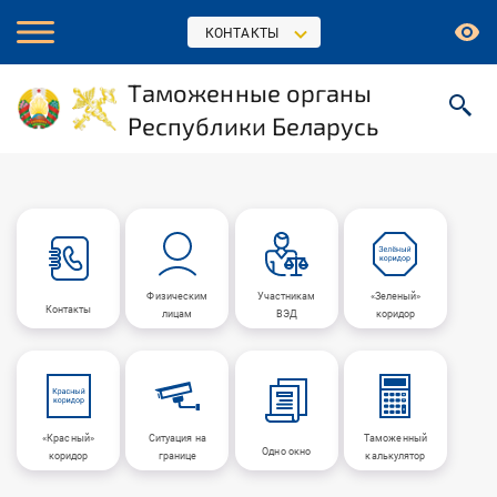
КОНТАКТЫ
Таможенные органы
Республики Беларусь
Физическим
Участникам
«Зеленый»
Контакты
лицам
ВЭД
коридор
«Красный»
Ситуация на
Таможенный
Одно окно
коридор
границе
калькулятор