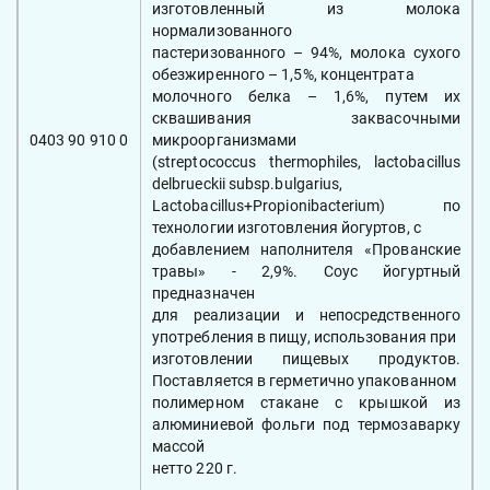
изготовленный из молока
нормализованного
пастеризованного – 94%, молока сухого
обезжиренного – 1,5%, концентрата
молочного белка – 1,6%, путем их
сквашивания заквасочными
0403 90 910 0
микроорганизмами
(streptococcus thermophiles, lactobacillus
delbrueckii subsp.bulgarius,
Lactobacillus+Propionibacterium) по
технологии изготовления йогуртов, с
добавлением наполнителя «Прованские
травы» - 2,9%. Соус йогуртный
предназначен
для реализации и непосредственного
употребления в пищу, использования при
изготовлении пищевых продуктов.
Поставляется в герметично упакованном
полимерном стакане с крышкой из
алюминиевой фольги под термозаварку
массой
нетто 220 г.