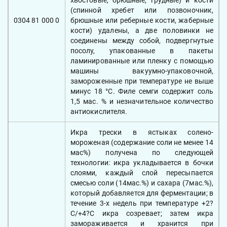
хвостовые, брюшные, грудные) и кости
(спинной хребет или позвоночник,
0304 81 000 0
брюшные или реберные кости, жаберные
кости) удалены, а две половинки не
соединены между собой, подвергнутые
посолу, упакованные в пакеты
ламинированные или пленку с помощью
машины вакуумно-упаковочной,
замороженные при температуре не выше
минус 18 °С. Филе семги содержит соль
1,5 мас. % и незначительное количество
антиокислителя.
Икра трески в ястыках солено-
мороженая (содержание соли не менее 14
мас%) получена по следующей
технологии: икра укладывается в бочки
слоями, каждый слой пересыпается
смесью соли (14мас.%) и сахара (7мас.%),
который добавляется для ферментации; в
течение 3-х недель при температуре +2?
С/+4?С икра созревает; затем икра
замораживается и хранится при