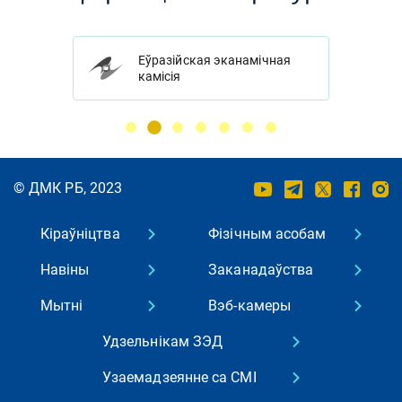
ікі
Еўразійская эканамічная
камісія
© ДМК РБ, 2023
Кіраўніцтва
Фізічным асобам
Навіны
Заканадаўства
Мытнi
Вэб-камеры
Удзельнікам ЗЭД
Узаемадзеянне са СМІ