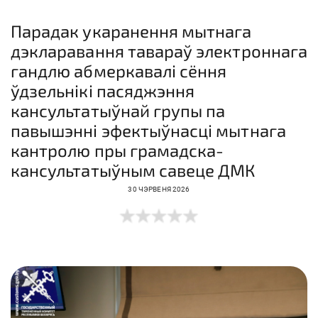
Парадак укаранення мытнага
дэкларавання тавараў электроннага
гандлю абмеркавалі сёння
ўдзельнікі пасяджэння
кансультатыўнай групы па
павышэнні эфектыўнасці мытнага
кантролю пры грамадска-
кансультатыўным савеце ДМК
30 ЧЭРВЕНЯ 2026