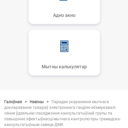
Адно акно
Мытны калькулятар
Галоўная >
Навіны >
Парадак укаранення мытнага
дэкларавання тавараў электроннага гандлю абмеркавалі
сёння ўдзельнікі пасяджэння кансультатыўнай групы па
павышэнні эфектыўнасці мытнага кантролю пры грамадска-
кансультатыўным савеце ДМК