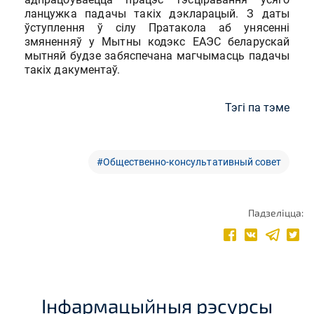
ланцужка падачы такіх дэкларацый. З даты
ўступлення ў сілу Пратакола аб унясенні
змяненняў у Мытны кодэкс ЕАЭС беларускай
мытняй будзе забяспечана магчымасць падачы
такіх дакументаў.
Тэгі па тэме
#Общественно-консультативный совет
Падзеліцца:
Інфармацыйныя рэсурсы