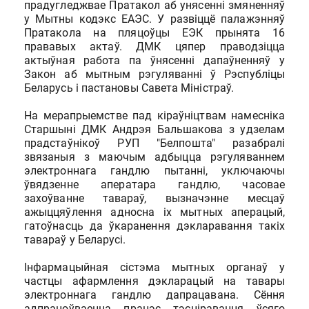
прадугледжвае Пратакол аб унясенні змяненняў
у Мытны кодэкс ЕАЭС. У развіццё палажэнняў
Пратакола на пляцоўцы ЕЭК прынята 16
прававых актаў. ДМК цяпер праводзіцца
актыўная работа па ўнясенні дапаўненняў у
Закон аб мытным рэгуляванні ў Рэспубліцы
Беларусь і пастановы Савета Міністраў.
На мерапрыемстве пад кіраўніцтвам намесніка
Старшыні ДМК Андрэя Бальшакова з удзелам
прадстаўнікоў РУП "Белпошта" разабралі
звязаныя з маючым адбыцца рэгуляваннем
электроннага гандлю пытанні, уключаючы
ўвядзенне аператара гандлю, часовае
захоўванне тавараў, вызначэнне месцаў
ажыццяўлення адносна іх мытных аперацый,
гатоўнасць да ўкаранення дэкларавання такіх
тавараў у Беларусі.
Інфармацыйная сістэма мытных органаў у
частцы афармлення дэкларацый на тавары
электроннага гандлю дапрацавана. Сёння
адпрацоўваецца працэс тэсціравання ўсяго