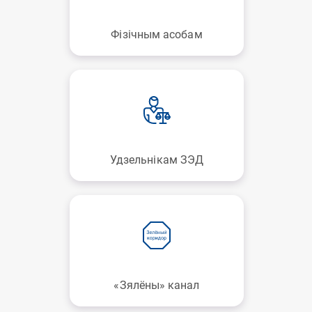
Фізічным асобам
Удзельнікам ЗЭД
«Зялёны» канал