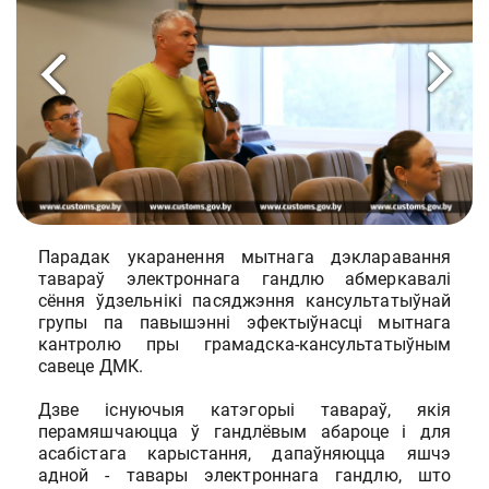
Парадак укаранення мытнага дэкларавання
тавараў электроннага гандлю абмеркавалі
сёння ўдзельнікі пасяджэння кансультатыўнай
групы па павышэнні эфектыўнасці мытнага
кантролю пры грамадска-кансультатыўным
савеце ДМК.
Дзве існуючыя катэгорыі тавараў, якія
перамяшчаюцца ў гандлёвым абароце і для
асабістага карыстання, дапаўняюцца яшчэ
адной - тавары электроннага гандлю, што