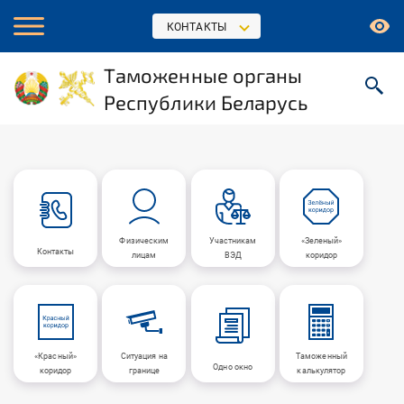
КОНТАКТЫ
Таможенные органы
Республики Беларусь
Физическим
Участникам
«Зеленый»
Контакты
лицам
ВЭД
коридор
«Красный»
Ситуация на
Таможенный
Одно окно
коридор
границе
калькулятор