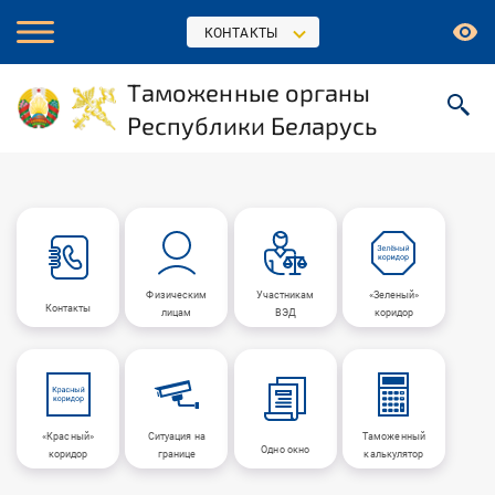
КОНТАКТЫ
Таможенные органы
Республики Беларусь
Физическим
Участникам
«Зеленый»
Контакты
лицам
ВЭД
коридор
«Красный»
Ситуация на
Таможенный
Одно окно
коридор
границе
калькулятор