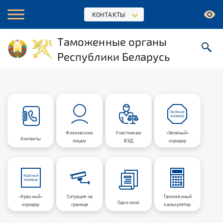
КОНТАКТЫ
Таможенные органы
Республики Беларусь
Физическим
Участникам
«Зеленый»
Контакты
лицам
ВЭД
коридор
«Красный»
Ситуация на
Таможенный
Одно окно
коридор
границе
калькулятор