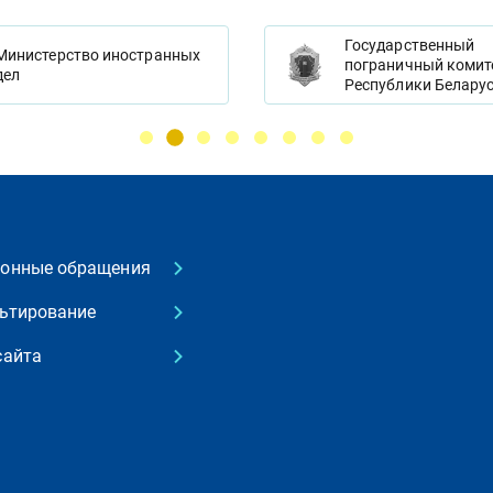
Государственный
Министерство иностранных
пограничный комит
дел
Республики Белару
ронные обращения
ьтирование
сайта