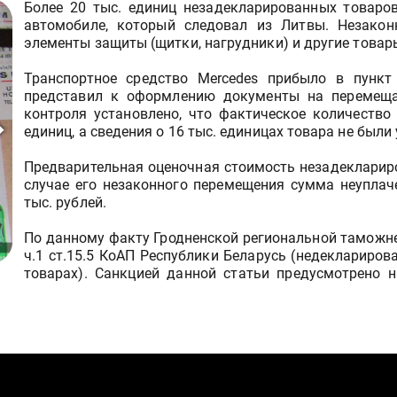
Более 20 тыс. единиц незадекларированных товаро
автомобиле, который следовал из Литвы. Незако
элементы защиты (щитки, нагрудники) и другие товар
Транспортное средство Mercedes прибыло в пункт
представил к оформлению документы на перемеща
контроля установлено, что фактическое количество
единиц, а сведения о 16 тыс. единицах товара не были
Предварительная оценочная стоимость незадеклариро
случае его незаконного перемещения сумма неупла
тыс. рублей.
По данному факту Гродненской региональной таможне
ч.1 ст.15.5 КоАП Республики Беларусь (недеклариро
товарах). Санкцией данной статьи предусмотрено