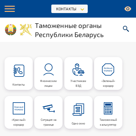
КОНТАКТЫ
Таможенные органы
Республики Беларусь
Физическим
Участникам
«Зеленый»
Контакты
лицам
ВЭД
коридор
«Красный»
Ситуация на
Таможенный
Одно окно
коридор
границе
калькулятор