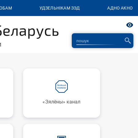
СОБАМ
УДЗЕЛЬНІКАМ ЗЭД
АДНО АКНО
Беларусь
1
«Зялёны» канал