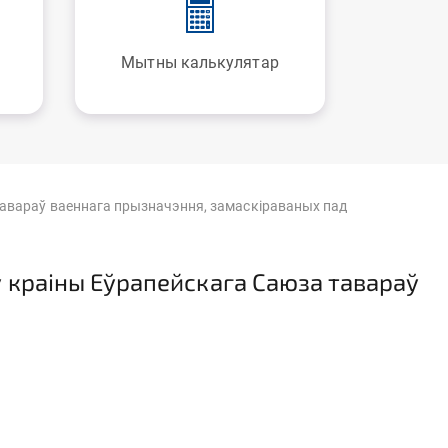
Мытны калькулятар
 тавараў ваеннага прызначэння, замаскіраваных пад
 ў краіны Еўрапейскага Саюза тавараў