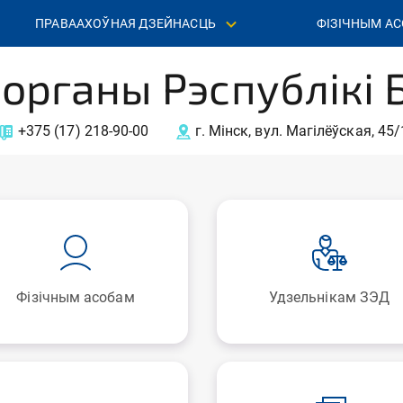
ПРАВААХОЎНАЯ ДЗЕЙНАСЦЬ
ФІЗІЧНЫМ А
органы Рэспублікі 
+375 (17) 218‐90‐00
г. Мінск, вул. Магілёўская, 45/
Фізічным асобам
Удзельнікам ЗЭД