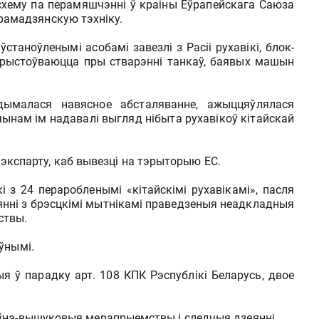
ю схему па перамяшчэнні ў краіны Еўрапейскага Саюза
рамадзянскую тэхніку.
станоўленымі асобамі завезлі з Расіі рухавікі, блок-
ыкарыстоўваюцца пры стварэнні танкаў, баявых машын
здымалася навясное абсталяванне, ажыццяўлялася
 чынам ім надавалі выгляд нібыта рухавікоў кітайскай
кспарту, каб вывезці на тэрыторыю ЕС.
і з 24 пераробленымі «кітайскімі рухавікамі», пасля
еянні з брэсцкiмi мытнікамі праведзеныя неадкладныя
ствы.
ўнымі.
 ў парадку арт. 108 КПК Рэспублікі Беларусь, двое
ўна-вышуковыя мерапрыемствы і следчыя дзеянні.