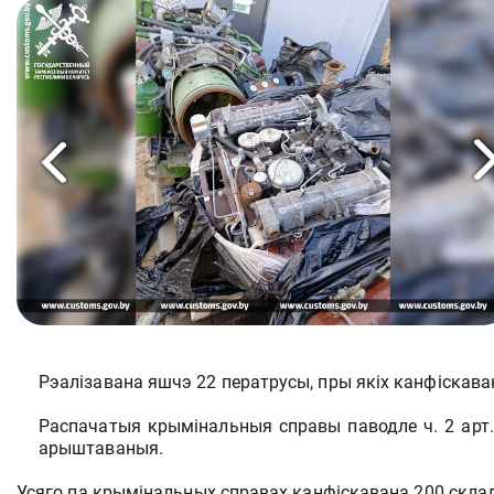
Рэалізавана яшчэ 22 ператрусы, пры якіх канфіскав
Распачатыя крымінальныя справы паводле ч. 2 арт.
арыштаваныя.
Усяго па крымінальных справах канфіскавана 200 скл