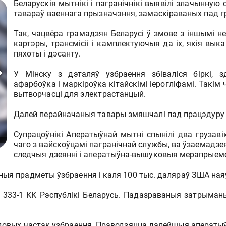
Беларускія мытнікі і пагранічнікі выявілі злачынну
тавараў ваеннага прызначэння, замаскіраваных пад г
Так, чацвёра грамадзян Беларусі ў змове з іншымі неў
картэры, трансмісіі і камплектуючыя да іх, якія в
пяхоты і дэсанту.
У Мінску з дэталяў узбраення збіваліся біркі, 
афарбоўка і маркіроўка кітайскімі іерогліфамі. Такім
вытворчасці для электрастанцый.
Далей перайначаныя тавары змяшчалі пад працэдуру э
Супрацоўнікі Аператыўнай мытні спынілі два грузавік
чаго з вайскоўцамі пагранiчнай службы, ва ўзаемадз
следчыя дзеянні і аператыўна-вышуковыя мерапрыем
аныя прадметы ўзбраення і каля 100 тыс. даляраў ЗША ная
 333-1 КК Рэспублікі Беларусь. Падазраваныя затрыманыя
адовых частак узбраення. Праводзяцца далейшыя аператы