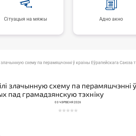
Сітуацыя на мяжы
Адно акно
вілі злачынную схему па перамяшчэнні ў краіны Еўрапейскага Саюза
явілі злачынную схему па перамяшчэнні
ых пад грамадзянскую тэхніку
03 ЧЭРВЕНЯ 2026