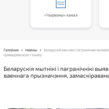
«Чырвоны» канал
Галоўная >
Навіны >
Беларускія мытнікі і пагранічнікі выя
грамадзянскую тэхніку
Беларускія мытнікі і пагранічнікі вы
ваеннага прызначэння, замаскіраван